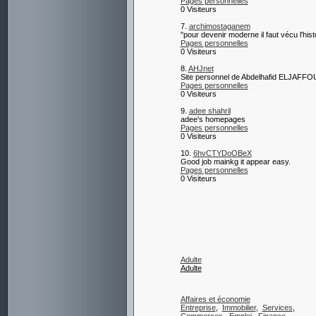
Pages personnelles
0 Visiteurs
7.
archimostaganem
"pour devenir moderne il faut vécu l'histo
Pages personnelles
0 Visiteurs
8.
AHJnet
Site personnel de Abdelhafid ELJAFFO
Pages personnelles
0 Visiteurs
9.
adee shahril
adee's homepages
Pages personnelles
0 Visiteurs
10.
6hvCTYDoOBeX
Good job mainkg it appear easy.
Pages personnelles
0 Visiteurs
Adulte
Adulte
Affaires et économie
Entreprise
,
Immobilier
,
Services
,