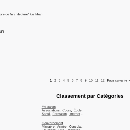
ire de l'architecture" luis khan
UFI
1
2
3
4
5
6
7
8
9
10
11
12
Page suivante >
Classement par Catégories
Éducation
Associations
,
Cours
,
École
,
Santé
,
Formation
,
Internet
...
Gouvernement
Ministère
,
Armée
,
Consulat
,