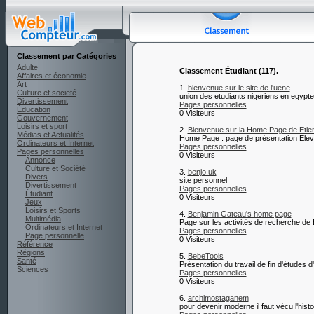
Classement par Catégories
Adulte
Classement Étudiant (117).
Affaires et économie
Art
1.
bienvenue sur le site de l'uene
Culture et societé
union des etudiants nigeriens en egypte
Divertissement
Pages personnelles
Éducation
0 Visiteurs
Gouvernement
Loisirs et sport
2.
Bienvenue sur la Home Page de Etie
Médias et Actualités
Home Page : page de présentation Ele
Ordinateurs et Internet
Pages personnelles
Pages personnelles
0 Visiteurs
Annonce
Culture et Société
3.
benjo.uk
Divers
site personnel
Divertissement
Pages personnelles
Étudiant
0 Visiteurs
Jeux
Loisirs et Sports
4.
Benjamin Gateau's home page
Multimédia
Page sur les activités de recherche de
Ordinateurs et Internet
Pages personnelles
Page personnelle
0 Visiteurs
Référence
Régions
5.
BebeTools
Santé
Présentation du travail de fin d'études d
Sciences
Pages personnelles
0 Visiteurs
6.
archimostaganem
pour devenir moderne il faut vécu l'histoi