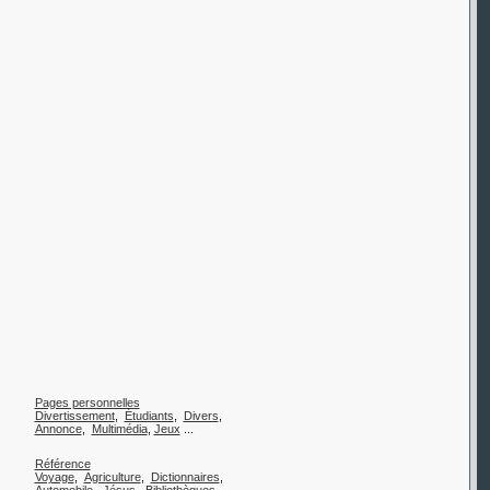
Pages personnelles
Divertissement
,
Étudiants
,
Divers
,
Annonce
,
Multimédia
,
Jeux
...
Référence
Voyage
,
Agriculture
,
Dictionnaires
,