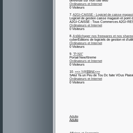
binvenue sur mon site web
Ordinateurs et Internet
0 Visiteurs
7.
A2GI-CAISSE - Logiciel de caisse magasin
Logiciel de gestion caisse magasin et point 
A2GI-CAISSE : Tous Commerces A2GI-RESTO
Ordinateurs et Internet
0 Visiteurs
8.
A téléchager nos freewares et nos shar
cyberEditions de logiciels de gestion et d'uti
Ordinateurs et Internet
0 Visiteurs
9.
°P-NX°
Portail NewXtreme
Ordinateurs et Internet
0 Visiteurs
10.
==> Y@$$iN£<==
SAlut Ya un Peu de Tou Dc faite VOus Plaisir
Ordinateurs et Internet
0 Visiteurs
Adulte
Adulte