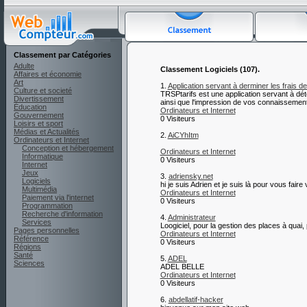
Classement par Catégories
Adulte
Classement Logiciels (107).
Affaires et économie
Art
1.
Application servant à derminer les frais de
Culture et societé
TRSPtarifs est une application servant à dé
Divertissement
ainsi que l'impression de vos connaissemen
Éducation
Ordinateurs et Internet
Gouvernement
0 Visiteurs
Loisirs et sport
Médias et Actualités
2.
AiCYhItm
Ordinateurs et Internet
Conception et hébergement
Ordinateurs et Internet
Informatique
0 Visiteurs
Internet
Jeux
3.
adriensky.net
Logiciels
hi je suis Adrien et je suis là pour vous fai
Multimédia
Ordinateurs et Internet
Paiement via l'internet
0 Visiteurs
Programmation
Recherche d'information
4.
Administrateur
Services
Loogiciel, pour la gestion des places à quai,
Pages personnelles
Ordinateurs et Internet
Référence
0 Visiteurs
Régions
Santé
5.
ADEL
Sciences
ADEL BELLE
Ordinateurs et Internet
0 Visiteurs
6.
abdellatif-hacker