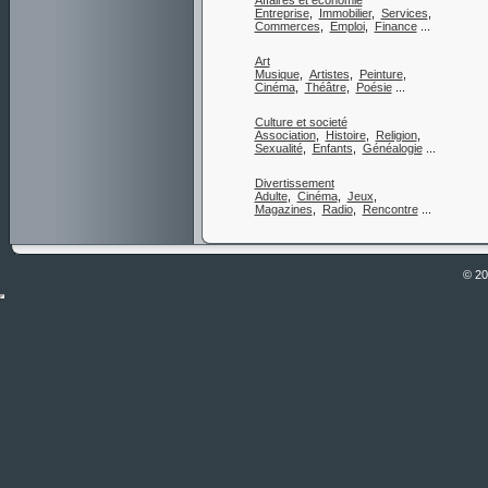
Affaires et économie
Entreprise
,
Immobilier
,
Services
,
Commerces
,
Emploi
,
Finance
...
Art
Musique
,
Artistes
,
Peinture
,
Cinéma
,
Théâtre
,
Poésie
...
Culture et societé
Association
,
Histoire
,
Religion
,
Sexualité
,
Enfants
,
Généalogie
...
Divertissement
Adulte
,
Cinéma
,
Jeux
,
Magazines
,
Radio
,
Rencontre
...
© 2