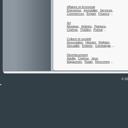
Affaires et économie
Entreprise
,
Immobilier
,
Services
,
Commerces
,
Emploi
,
Finance
...
Art
Musique
,
Artistes
,
Peinture
,
Cinéma
,
Théâtre
,
Poésie
...
Culture et societé
Association
,
Histoire
,
Religion
,
Sexualité
,
Enfants
,
Généalogie
...
Divertissement
Adulte
,
Cinéma
,
Jeux
,
Magazines
,
Radio
,
Rencontre
...
© 2