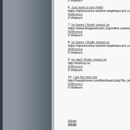
0 Visiteurs
6.
Just want to say Hello!
https://opressovka-sistemi-otopleniya-pr1.ru
Référence
0 Visiteurs
7.
Im happy I finally signed up
https://www.thegameroom.org/online-casino
Référence
0 Visiteurs
8.
Im happy I finally signed up
https://opressovka-sistemi-otopleniya-pr1.ru
Référence
0 Visiteurs
9.
Im glad I finally signed up
http://ivistroy.ru/
Référence
0 Visiteurs
10.
I am the new one
http://haudyhome.com/bbs/board.php?bo_t
Référence
0 Visiteurs
Adulte
Adulte