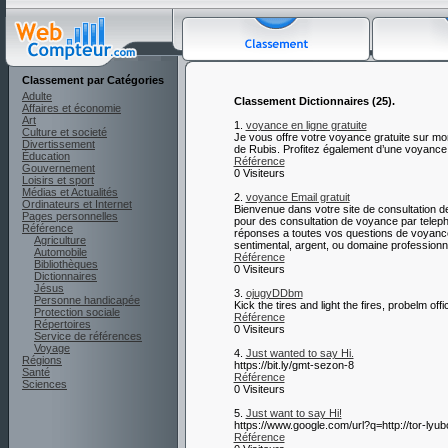
Classement par Catégories
Adulte
Classement Dictionnaires (25).
Affaires et économie
Art
1.
voyance en ligne gratuite
Culture et societé
Je vous offre votre voyance gratuite sur mo
Divertissement
de Rubis. Profitez également d’une voyance m
Éducation
Référence
Gouvernement
0 Visiteurs
Loisirs et sport
Médias et Actualités
2.
voyance Email gratuit
Ordinateurs et Internet
Bienvenue dans votre site de consultation 
Pages personnelles
pour des consultation de voyance par telepho
Référence
réponses a toutes vos questions de voyance 
Agriculture
sentimental, argent, ou domaine professionn
Automobile
Référence
Bibliothèques
0 Visiteurs
Dictionnaires
Jésus
3.
ojugyDDbm
Personne handicapée
Kick the tires and light the fires, probelm offi
Protection sociale
Référence
Répertoires
0 Visiteurs
Service de références
Voyage
4.
Just wanted to say Hi.
Régions
https://bit.ly/gmt-sezon-8
Santé
Référence
Sciences
0 Visiteurs
5.
Just want to say Hi!
https://www.google.com/url?q=http://tor-lyub
Référence