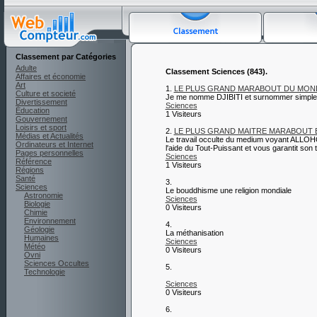
Classement par Catégories
Adulte
Classement Sciences (843).
Affaires et économie
Art
1.
LE PLUS GRAND MARABOUT DU MONDE, DJI
Culture et societé
Je me nomme DJIBITI et surnommer sim
Divertissement
Sciences
Éducation
1 Visiteurs
Gouvernement
Loisirs et sport
2.
LE PLUS GRAND MAITRE MARABOUT 
Médias et Actualités
Le travail occulte du medium voyant ALLOH
Ordinateurs et Internet
l'aide du Tout-Puissant et vous garantit son t
Pages personnelles
Sciences
Référence
1 Visiteurs
Régions
Santé
3.
Sciences
Le bouddhisme une religion mondiale
Astronomie
Sciences
Biologie
0 Visiteurs
Chimie
Environnement
4.
Géologie
La méthanisation
Humaines
Sciences
Météo
0 Visiteurs
Ovni
Sciences Occultes
5.
Technologie
Sciences
0 Visiteurs
6.