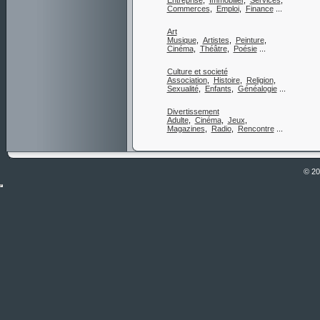
Entreprise
,
Immobilier
,
Services
,
Commerces
,
Emploi
,
Finance
...
Art
Musique
,
Artistes
,
Peinture
,
Cinéma
,
Théâtre
,
Poésie
...
Culture et societé
Association
,
Histoire
,
Religion
,
Sexualité
,
Enfants
,
Généalogie
...
Divertissement
Adulte
,
Cinéma
,
Jeux
,
Magazines
,
Radio
,
Rencontre
...
© 2