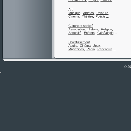
Commerces
,
Emploi
,
Finance
...
Art
Musique
,
Artistes
,
Peinture
,
Cinéma
,
Théâtre
,
Poésie
...
Culture et societé
Association
,
Histoire
,
Religion
,
Sexualité
,
Enfants
,
Généalogie
...
Divertissement
Adulte
,
Cinéma
,
Jeux
,
Magazines
,
Radio
,
Rencontre
...
© 2