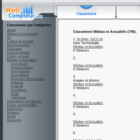
Classement par Catégories
Adulte
Classement Médias et Actualités (740).
Affaires et économie
Art
1.
!i!i High--TeCh !i!i
Culture et societé
New Technologie
Divertissement
Médias et Actualités
Éducation
0 Visiteurs
Gouvernement
Loisirs et sport
2.
Médias et Actualités
Chroniques
Médias et Actualités
Hebdomadaire
0 Visiteurs
Informations
Journalistes
3.
Magazine électronique
Images et photos
Politique
Médias et Actualités
Publicité
0 Visiteurs
Quotidiens
Radio
4.
Télévision
Ordinateurs et Internet
Médias et Actualités
Pages personnelles
0 Visiteurs
Référence
Régions
5.
Santé
Sciences
Médias et Actualités
0 Visiteurs
6.