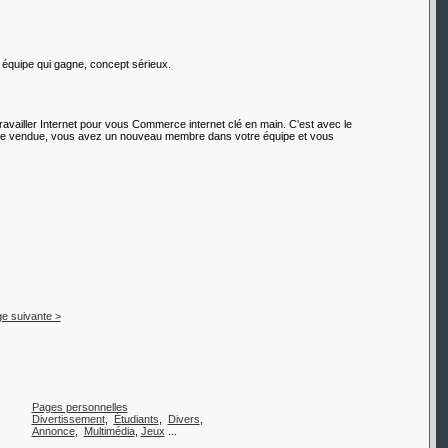
équipe qui gagne, concept sérieux.
ravailler Internet pour vous Commerce internet clé en main. C'est avec le
rage vendue, vous avez un nouveau membre dans votre équipe et vous
e suivante >
Pages personnelles
Divertissement
,
Étudiants
,
Divers
,
Annonce
,
Multimédia
,
Jeux
...