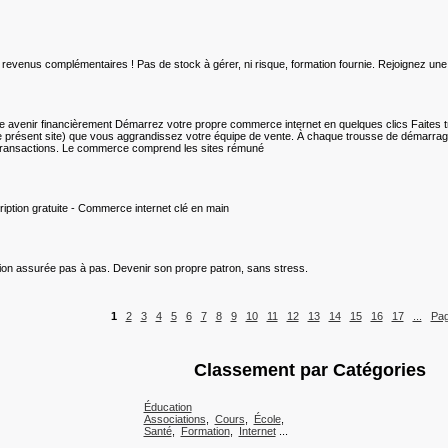
enus complémentaires ! Pas de stock à gérer, ni risque, formation fournie. Rejoignez une 
tre avenir financièrement Démarrez votre propre commerce internet en quelques clics Faites t
(le présent site) que vous aggrandissez votre équipe de vente. À chaque trousse de démar
s transactions. Le commerce comprend les sites rémuné
ription gratuite - Commerce internet clé en main
tion assurée pas à pas. Devenir son propre patron, sans stress.
1
2
3
4
5
6
7
8
9
10
11
12
13
14
15
16
17
...
Pag
Classement par Catégories
Éducation
Associations
,
Cours
,
École
,
Santé
,
Formation
,
Internet
...