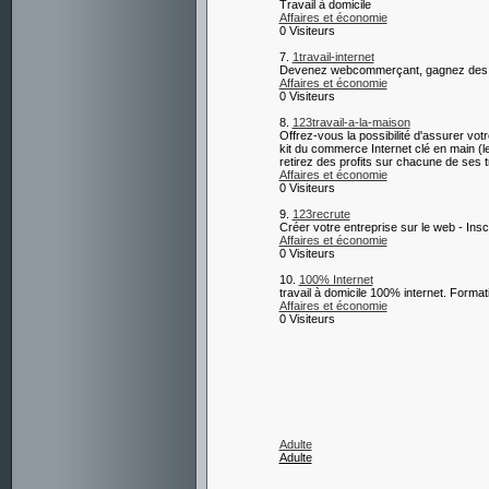
Travail à domicile
Affaires et économie
0 Visiteurs
7.
1travail-internet
Devenez webcommerçant, gagnez des rev
Affaires et économie
0 Visiteurs
8.
123travail-a-la-maison
Offrez-vous la possibilité d'assurer vo
kit du commerce Internet clé en main 
retirez des profits sur chacune de se
Affaires et économie
0 Visiteurs
9.
123recrute
Créer votre entreprise sur le web - Insc
Affaires et économie
0 Visiteurs
10.
100% Internet
travail à domicile 100% internet. Forma
Affaires et économie
0 Visiteurs
Adulte
Adulte