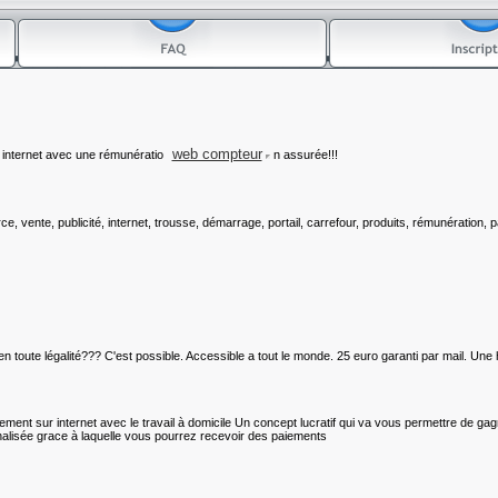
web compteur
 internet avec une rémunératio
n assurée!!!
e, vente, publicité, internet, trousse, démarrage, portail, carrefour, produits, rémunération, pa
en toute légalité??? C'est possible. Accessible a tout le monde. 25 euro garanti par mail. Une
ment sur internet avec le travail à domicile Un concept lucratif qui va vous permettre de g
alisée grace à laquelle vous pourrez recevoir des paiements