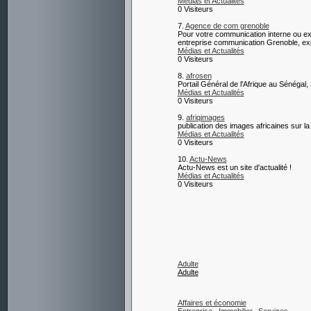
Médias et Actualités
0 Visiteurs
7.
Agence de com grenoble
Pour votre communication interne ou ext
entreprise communication Grenoble, exp
Médias et Actualités
0 Visiteurs
8.
afrosen
Portail Général de l'Afrique au Sénégal,
Médias et Actualités
0 Visiteurs
9.
afriqimages
publication des images africaines sur la 
Médias et Actualités
0 Visiteurs
10.
Actu-News
Actu-News est un site d'actualité !
Médias et Actualités
0 Visiteurs
Adulte
Adulte
Affaires et économie