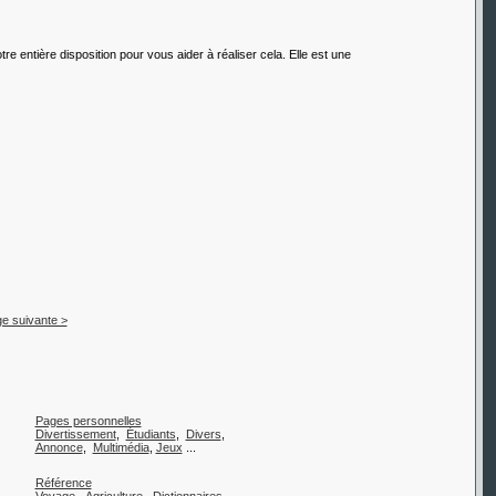
 entière disposition pour vous aider à réaliser cela. Elle est une
e suivante >
Pages personnelles
Divertissement
,
Étudiants
,
Divers
,
Annonce
,
Multimédia
,
Jeux
...
Référence