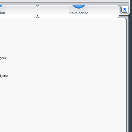
gerie.
lgerie.