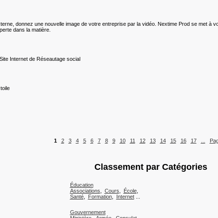
erne, donnez une nouvelle image de votre entreprise par la vidéo. Nextime Prod se met à votre
erte dans la matière.
 Site Internet de Réseautage social
toile
1
2
3
4
5
6
7
8
9
10
11
12
13
14
15
16
17
...
Pag
Classement par Catégories
Éducation
Associations
,
Cours
,
École
,
Santé
,
Formation
,
Internet
...
Gouvernement