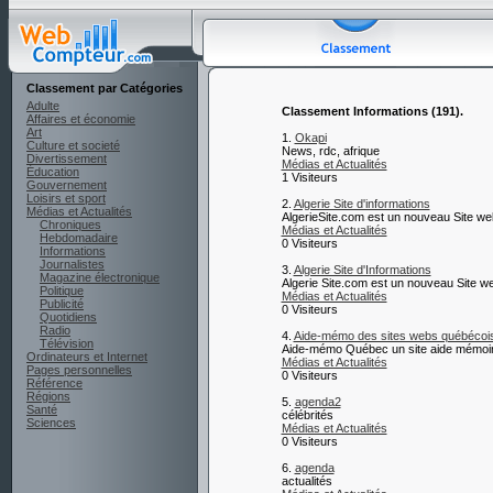
Classement par Catégories
Adulte
Classement Informations (191).
Affaires et économie
Art
1.
Okapi
Culture et societé
News, rdc, afrique
Divertissement
Médias et Actualités
Éducation
1 Visiteurs
Gouvernement
Loisirs et sport
2.
Algerie Site d'informations
Médias et Actualités
AlgerieSite.com est un nouveau Site web 
Chroniques
Médias et Actualités
Hebdomadaire
0 Visiteurs
Informations
Journalistes
3.
Algerie Site d'Informations
Magazine électronique
Algerie Site.com est un nouveau Site web
Politique
Médias et Actualités
Publicité
0 Visiteurs
Quotidiens
Radio
4.
Aide-mémo des sites webs québécoi
Télévision
Aide-mémo Québec un site aide mémoire qu
Ordinateurs et Internet
Médias et Actualités
Pages personnelles
0 Visiteurs
Référence
Régions
5.
agenda2
Santé
célébrités
Sciences
Médias et Actualités
0 Visiteurs
6.
agenda
actualités