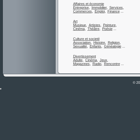
Affaires et économie
Entreprise
,
Immobilier
,
Services
,
Commerces
,
Emploi
,
Finance
...
Art
Musique
,
Artistes
,
Peinture
,
Cinéma
,
Théâtre
,
Poésie
...
Culture et societé
Association
,
Histoire
,
Religion
,
Sexualité
,
Enfants
,
Généalogie
...
Divertissement
Adulte
,
Cinéma
,
Jeux
,
Magazines
,
Radio
,
Rencontre
...
© 2