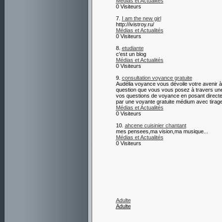
Médias et Actualités
0 Visiteurs
7.
I am the new girl
http://ivistroy.ru/
Médias et Actualités
0 Visiteurs
8.
etudiante
c'est un blog
Médias et Actualités
0 Visiteurs
9.
consultation voyance gratuite
Audélia voyance vous dévoile votre avenir à 
question que vous vous posez à travers une 
vos questions de voyance en posant directeme
par une voyante gratuite médium avec tirage
Médias et Actualités
0 Visiteurs
10.
ahcene cuisinier chantant
mes pensees,ma vision,ma musique...
Médias et Actualités
0 Visiteurs
Adulte
Adulte