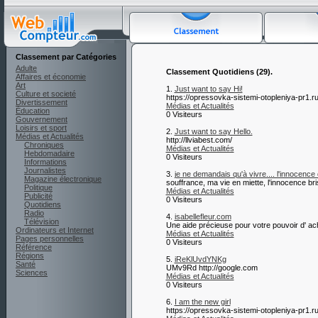
Classement par Catégories
Adulte
Classement Quotidiens (29).
Affaires et économie
Art
1.
Just want to say Hi!
Culture et societé
https://opressovka-sistemi-otopleniya-pr1.ru
Divertissement
Médias et Actualités
Éducation
0 Visiteurs
Gouvernement
Loisirs et sport
2.
Just want to say Hello.
Médias et Actualités
http://llviabest.com/
Chroniques
Médias et Actualités
Hebdomadaire
0 Visiteurs
Informations
Journalistes
3.
je ne demandais qu'à vivre.... l'innocence dé
Magazine électronique
souffrance, ma vie en miette, l'innocence bris
Politique
Médias et Actualités
Publicité
0 Visiteurs
Quotidiens
Radio
4.
isabellefleur.com
Télévision
Une aide précieuse pour votre pouvoir d' ac
Ordinateurs et Internet
Médias et Actualités
Pages personnelles
0 Visiteurs
Référence
Régions
5.
iReKlUvdYNKg
Santé
UMv9Rd http://google.com
Sciences
Médias et Actualités
0 Visiteurs
6.
I am the new girl
https://opressovka-sistemi-otopleniya-pr1.ru