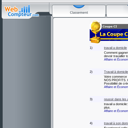
1)
travail a domicile
Comment gagner j
devoir travailler t
Affaire et Écono
2)
Travail à domicil
Votre commerce
NOS PROFITS. C
Possibilité de cr
Affaire et Écono
3)
reussir dans les 
travail a domicile
plus.
Affaire et Écono
4)
travail à son domi