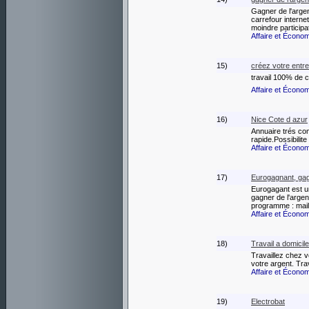
Gagner de l'arge
carrefour interne
moindre participa
Affaire et Écono
15)
créez votre entre
travail 100% de 
Affaire et Écono
16)
Nice Cote d azur
Annuaire trés com
rapide.Possibilit
Affaire et Écono
17)
Eurogagnant, gag
Eurogagant est u
gagner de l'arge
programme : mail
Affaire et Écono
18)
Travail a domicil
Travaillez chez 
votre argent. Tr
Affaire et Écono
19)
Electrobat