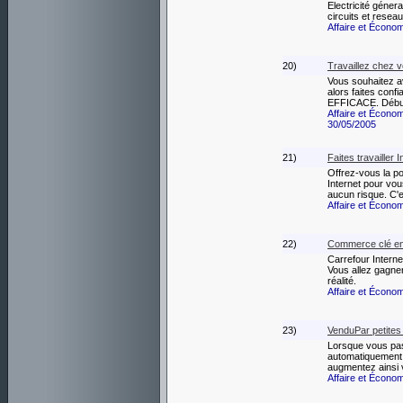
Electricité géner
circuits et reseau
Affaire et Écono
20)
Travaillez chez 
Vous souhaitez av
alors faites co
EFFICACE. Débuta
Affaire et Écono
30/05/2005
21)
Faites travailler 
Offrez-vous la pos
Internet pour vou
aucun risque. C'e
Affaire et Écono
22)
Commerce clé en 
Carrefour Internet 
Vous allez gagner
réalité.
Affaire et Écono
23)
VenduPar petite
Lorsque vous pass
automatiquement s
augmentez ainsi 
Affaire et Écono