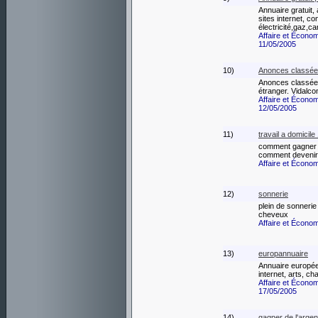
Annuaire gratuit
sites internet, c
électricité,gaz,ca
Affaire et Écono
11/05/2005
10)
Anonces classées
Anonces classées
étranger. Vidalc
Affaire et Écono
12/05/2005
11)
travail a domicil
comment gagner d
comment devenir 
Affaire et Écono
12)
sonnerie
plein de sonnerie
cheveux
Affaire et Écono
13)
europannuaire
Annuaire europée
internet, arts, cha
Affaire et Écono
17/05/2005
14)
gagner de l'argen