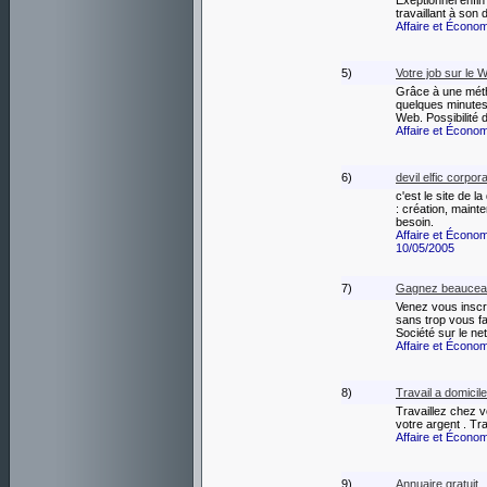
Exeptionnel enfin
travaillant à son
Affaire et Écono
5)
Votre job sur le 
Grâce à une mét
quelques minutes 
Web. Possibilité 
Affaire et Écono
6)
devil elfic corpor
c'est le site de l
: création, maint
besoin.
Affaire et Écono
10/05/2005
7)
Gagnez beauceaup
Venez vous inscr
sans trop vous fa
Société sur le net
Affaire et Écono
8)
Travail a domicil
Travaillez chez 
votre argent . Tr
Affaire et Écono
9)
Annuaire gratuit 