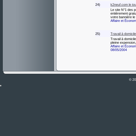
24)
k2neuf.com le tou
Le site N°1 des p
entièrement gratui
votre bannière l
Affaire et Écono
25)
Travail à domicile
Travail à domicil
pleine expension,
Affaire et Écono
08/05/2004
© 2